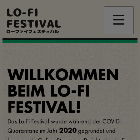
Direkt
LO-FI
zum
Inhalt
FESTIVAL
ローファイフェスティバル
WILLKOMMEN
BEIM LO-FI
FESTIVAL!
Das Lo-Fi Festival wurde während der COVID-
Quarantäne im Jahr
gegründet und
2020