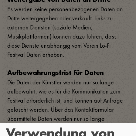
Weitergabe von Daten an Dritte
Es werden keine personenbezogenen Daten an
Dritte weitergegeben oder verkauft. Links zu
externen Diensten (soziale Medien,
Musikplattformen) können dazu führen, dass
diese Dienste unabhängig vom Verein Lo-Fi
Festival Daten erheben.
Aufbewahrungsfrist für Daten
Die Daten der Künstler werden nur so lange
aufbewahrt, wie es für die Kommunikation zum
Festival erforderlich ist, und können auf Anfrage
gelöscht werden. Über das Kontaktformular
übermittelte Daten werden nur so lange
gespeichert, wie es für die Beantwortung von
Verwendung von