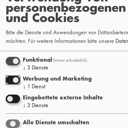
Anfragen erforderlich ist.
personenbezogenen
und Cookies
Rechte der betroffenen Personen
Gemäß dem Schweizer Bundesgesetz über den
Bitte die Dienste und Anwendungen von Drittanbieter
Datenschutz (DSG) hat jede betroffene Person
möchten.
Für weitere Informationen bitte unsere
Daten
das Recht, Auskunft über ihre
personenbezogenen Daten zu verlangen, diese
(immer erforderlich)
Funktional
berichtigen oder löschen zu lassen. Anfragen
↓
3
Dienste
können an folgende Adresse gerichtet werden:
info@lofi-festival.com.
Werbung und Marketing
↓
1
Dienst
Änderungen der
Eingebettete externe Inhalte
↓
3
Dienste
Datenschutzerklärung
Diese Datenschutzerklärung kann jederzeit
geändert werden, um den geltenden Gesetzen
Alle Dienste umschalten