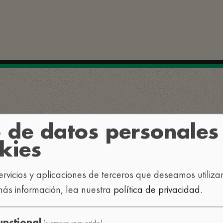
 de datos personales
kies
ta, idea o colaboración en 
 servicios y aplicaciones de terceros que deseamos utiliza
ás información, lea nuestra
política de privacidad
.
nos cuál es el motivo de tu consulta:
(siempre requerido)
unctional