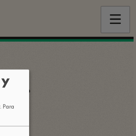
 y
mente?
r.
Para