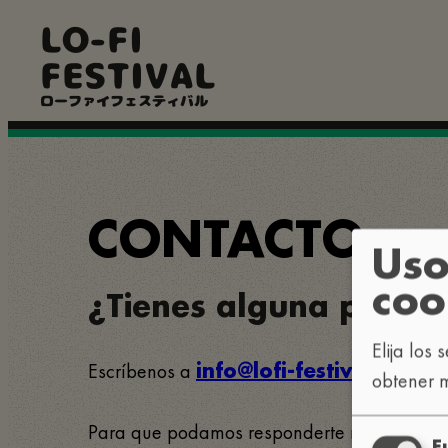
Pasar
LO-FI
al
contenido
FESTIVAL
principal
ローファイフェスティバル
CONTACTO
Uso
coo
¿Tienes alguna pregun
Elija los
Escríbenos a
.
info@lofi-festival.com
obtener m
Para que podamos responderte más rápido, di
F