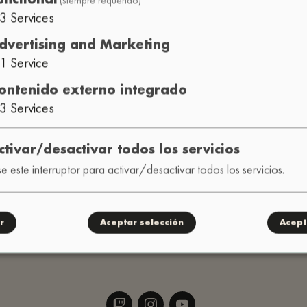
3
Services
as, horarios, información sobre el lugar, preguntas gene
dvertising and Marketing
1
Service
 cómo organizar el Lo-Fi Festival en tu ciudad (cómo funcio
nsultas sobre reservas.
ontenido externo integrado
3
Services
: entrevistas, acreditaciones de prensa, dossier
cación
tan o son erróneas, errores, ideas.
ctivar/desactivar todos los servicios
e este interruptor para activar/desactivar todos los servicios.
e directo a nuestro Instagram:
.
@lofi_festival
r
Aceptar selección
Acept