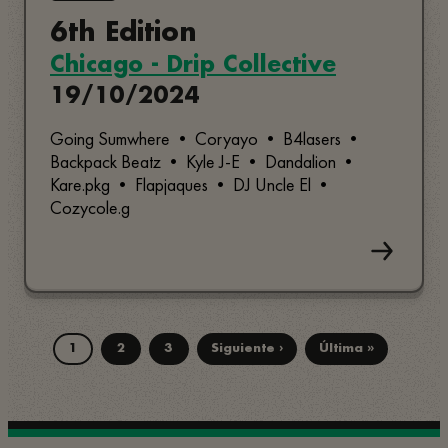
6th Edition
Chicago - Drip Collective
19/10/2024
Going Sumwhere • Coryayo • B4lasers •
Backpack Beatz • Kyle J-E • Dandalion •
Kare.pkg • Flapjaques • DJ Uncle El •
Cozycole.g
1
2
3
Siguiente ›
Última »
Página
Página
Página
Siguiente
Última
Paginación
página
página