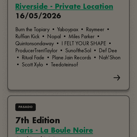
Riverside - Private Location
16/05/2026
Burn the Topiary • Yaboypax • Raymeer •
Ruffian Kick • Nopal • Miles Parker •
Quintonsondaway • I FELT YOUR SHAPE •
ProducerTrentTaylor • SunoftheSol • Def Dee
• Ritual Fade • Plane Jain Records • Nah'Shon
• Scott Xylo • Teedoteinsof
PASADO
7th Edition
Paris - La Boule Noire