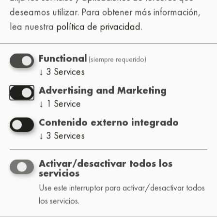
deseamos utilizar.
Para obtener más información,
lea nuestra
política de privacidad
.
PASADO
(siempre requerido)
Functional
↓
3
Services
7th Edition
Advertising and Marketing
Toronto - High Notes Coffee
↓
1
Service
08/11/2025
Contenido externo integrado
Mr. Ilango • Fate B • RT3 Beats • Chin Beats
↓
3
Services
• Flowreal. • Coldfingerz • Tnbtz • Reazhun
• Emperor Bohe • Josh Grant
Activar/desactivar todos los
servicios
Use este interruptor para activar/desactivar todos
los servicios.