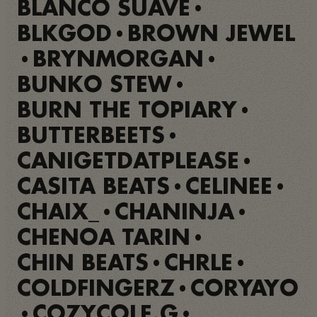
BLANCO SUAVE
•
BLKGOD
BROWN JEWEL
•
BRYNMORGAN
•
•
BUNKO STEW
•
BURN THE TOPIARY
•
BUTTERBEETS
•
CANIGETDATPLEASE
•
CASITA BEATS
CELINEE
•
•
CHAIX_
CHANINJA
•
•
CHENOA TARIN
•
CHIN BEATS
CHRLE
•
•
COLDFINGERZ
CORYAYO
•
COZYCOLE.G
•
•