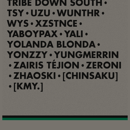
TRIBE DOWN SOUTH
•
TSY
UZU
WUNTHR
•
•
•
WYS
XZSTNCE
•
•
YABOYPAX
YALI
•
•
YOLANDA BLONDA
•
YONZZY
YUNGMERRIN
•
ZAIRIS TÉJION
ZERONI
•
•
ZHAOSKI
[CHINSAKU]
•
•
[KMY.]
•