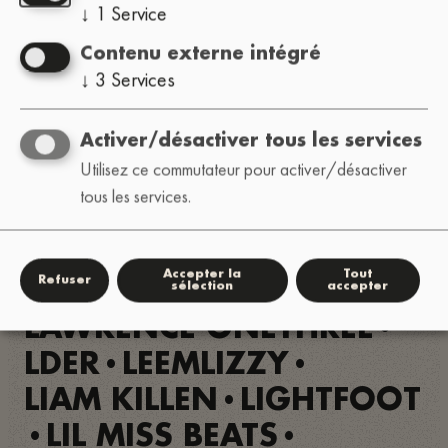
JOLLYGOOD
•
↓
1
Service
JOSH GRANT
JØSSE
•
•
Contenu externe intégré
K'LUV
KARE.PKG
KEEBZ
•
•
↓
3
Services
KILROYWASH3R3
•
•
Activer/désactiver tous les services
KING CHINO
•
Utilisez ce commutateur pour activer/désactiver
KING I DIVINE
KREAEM
•
•
tous les services.
KRISTOFFER EIKREM
•
KYLE J-E
LA VIYA REAL
•
•
Accepter la
Tout
Refuser
LACRAMP
LAMCHOP
sélection
accepter
•
•
LAWRENCE ONETHREE
•
LDER
LEEMLIZZY
•
•
LIAM KILLEN
LIGHTFOOT
•
LIL MISS BEATS
•
•