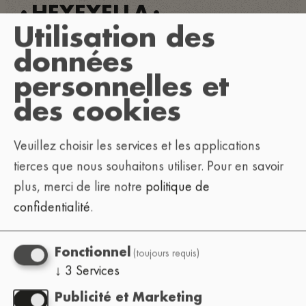
HEYEYELLA
•
•
Utilisation des
HOFFY BEATS
HONSHU
•
•
données
HORIZON TERMINAL
•
personnelles et
HOUIS
HOUSEPLANTZ
•
•
des cookies
I FELT YOUR SHAPE
•
ILE FLOTTANTE
•
Veuillez choisir les services et les applications
ILLITERATE
ILLIXIE
•
•
tierces que nous souhaitons utiliser.
Pour en savoir
INDUHGO
INJIJO
plus, merci de lire notre
politique de
•
•
confidentialité
.
ISAINTJAMES
I’M BUSY
•
•
JACUZZI JEFFERSON
•
(toujours requis)
Fonctionnel
JADE WII
JADED EYE
•
•
↓
3
Services
JAZZINUF
JEIA
•
•
Publicité et Marketing