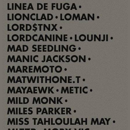
LINEA DE FUGA
•
LIONCLAD
LOMAN
•
•
LORD$TNX
•
LORDCANINE
LOUNJI
•
•
MAD SEEDLING
•
MANIC JACKSON
•
MAREMOTO
•
MATWITHONE.T
•
MAYAEWK
METIC
•
•
MILD MONK
•
MILES PARKER
•
MISS TAHLOULAH MAY
•