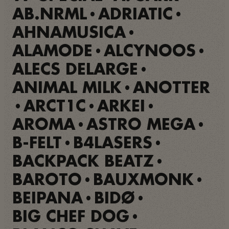
AB.NRML
ADRIATIC
•
•
AHNAMUSICA
•
ALAMODE
ALCYNOOS
•
•
ALECS DELARGE
•
ANIMAL MILK
ANOTTER
•
ARCT1C
ARKEI
•
•
•
AROMA
ASTRO MEGA
•
•
B-FELT
B4LASERS
•
•
BACKPACK BEATZ
•
BAROTO
BAUXMONK
•
•
BEIPANA
BIDØ
•
•
BIG CHEF DOG
•