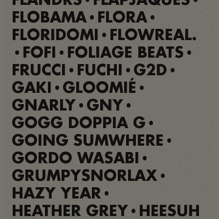
FLANDRS
FLAPJAQUES
•
•
FLOBAMA
FLORA
•
•
FLORIDOMI
FLOWREAL.
•
FOFI
FOLIAGE BEATS
•
•
•
FRUCCI
FUCHI
G2D
•
•
•
GAKI
GLOOMIÉ
•
•
GNARLY
GNY
•
•
GOGG DOPPIA G
•
GOING SUMWHERE
•
GORDO WASABI
•
GRUMPYSNORLAX
•
HAZY YEAR
•
HEATHER GREY
HEESUH
•