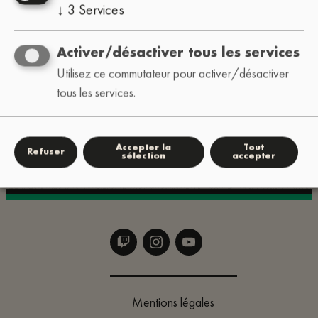
informations
↓
3
Services
: traductions
Site web
manquantes/erronées, bugs, idées
Activer/désactiver tous les services
Utilisez ce commutateur pour activer/désactiver
tous les services.
Pour les questions rapides, envoyez-nous un
message privé sur Instagram :
.
@lofi_festival
Accepter la
Tout
Refuser
sélection
accepter
Mentions légales