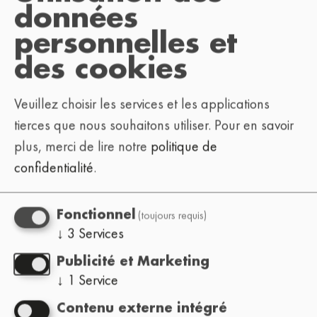
.
festival.com
données
personnelles et
Pour nous aider à vous répondre plus
des cookies
rapidement, précisez l'objet de votre demande :
Veuillez choisir les services et les applications
: billets, programme,
Festivalier
tierces que nous souhaitons utiliser.
Pour en savoir
informations sur le lieu, questions
plus, merci de lire notre
politique de
générales
confidentialité
.
:
Organisateur d'événements
accueillir le Lo-Fi Festival dans votre ville
(toujours requis)
(fonctionnement, conditions requises, etc.)
Fonctionnel
↓
3
Services
: soumissions, programmation,
Artiste
demandes de réservation
Publicité et Marketing
↓
1
Service
: interviews,
Presse / médias
accréditations presse, dossier de presse et
Contenu externe intégré