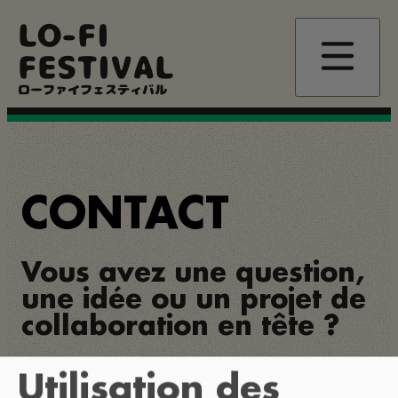
Aller
LO-FI
au
contenu
FESTIVAL
principal
ローファイフェスティバル
CONTACT
Vous avez une question,
une idée ou un projet de
collaboration en tête ?
Utilisation des
Contactez-nous à l'adresse
info@lofi-