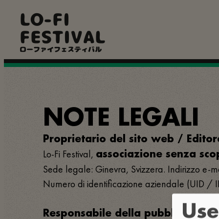
Salta
LO-FI
al
contenuto
FESTIVAL
principale
ローファイフェスティバル
NOTE LEGALI
Proprietario del sito web / Editor
Lo-Fi Festival,
associazione senza scop
Sede legale: Ginevra, Svizzera. Indirizzo e-mai
Numero di identificazione aziendale (UID / 
Use
Responsabile della pubblicazione