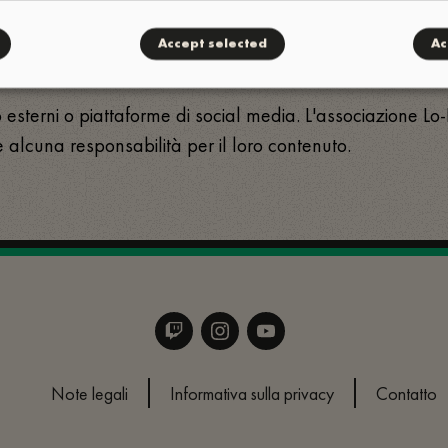
e cancellare i vostri dati personali. Le richieste possono es
Accept selected
Ac
esterni o piattaforme di social media. L'associazione Lo-F
e alcuna responsabilità per il loro contenuto.
Note legali
Informativa sulla privacy
Contatto