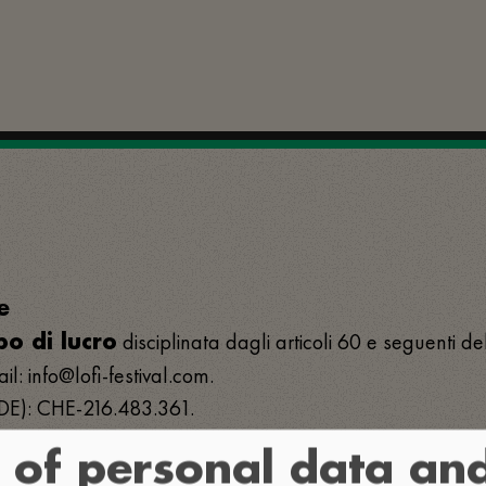
e
disciplinata dagli articoli 60 e seguenti de
o di lucro
l: info@lofi-festival.com.
IDE): CHE-216.483.361.
 of personal data an