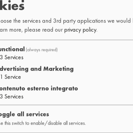
kies
oose the services and 3rd party applications we would l
earn more, please read our
privacy policy
.
 Svizzera.
(always required)
unctional
3
Services
 (testi, immagini, grafica, poster, loghi, informazioni su
veramente vietata qualsiasi riproduzione, distribuzione, m
dvertising and Marketing
1
Service
Lo-Fi Festival.
ontenuto esterno integrato
3
Services
enere informazioni relative agli artisti in programma, com
ecc.), fornite dagli artisti stessi o disponibili al pubblic
oggle all services
 modulo di contatto (nome, indirizzo e-mail, messaggio). 
e this switch to enable/disable all services.
n vengono condivisi con terzi. In conformità con la Legge 