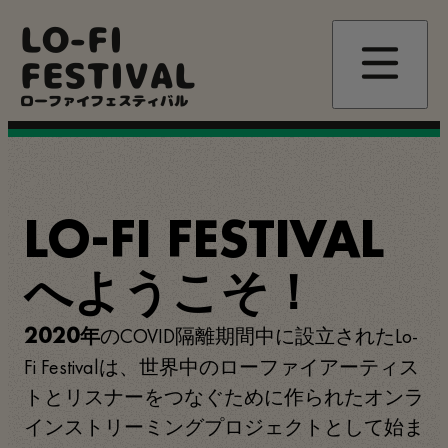
メ
LO-FI
イ
ン
FESTIVAL
コ
ローファイフェスティバル
ン
テ
ン
ツ
に
移
LO-FI FESTIVAL
動
へようこそ！
のCOVID隔離期間中に設立されたLo-
2020年
Fi Festivalは、世界中のローファイアーティス
トとリスナーをつなぐために作られたオンラ
インストリーミングプロジェクトとして始ま