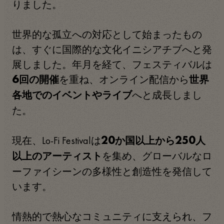
りました。
世界的な孤立への対応として始まったもの
は、すぐに国際的な文化イニシアチブへと発
展しました。年月を経て、フェスティバルは
を重ね、オンライン配信から
6回の開催
世界
へと成長しまし
各地でのイベントやライブ
た。
現在、Lo-Fi Festivalは
20か国以上から250人
を集め、グローバルなロ
以上のアーティスト
ーファイシーンの多様性と創造性を発信して
います。
情熱的で熱心なコミュニティに支えられ、フ