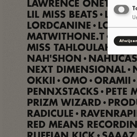
LAWRENCE ONETHREE
T
LIL MISS BEATS
LINEA
•
Us
LORDCANINE
LOUNJI
•
MATWITHONE.T
MAY
•
Afwijze
MISS TAHLOULAH MAY
NAH'SHON
NAHUCAS
•
NEXT DIMENSIONAL
•
OKKII
OMO
ORAMII
•
•
•
PENNXSTACKS
PETE 
•
PRIZM WIZARD
PROD
•
RADICULE
RAVENRAPI
•
RED MEANS RECORDI
RUFFIAN KICK
SAAAZ
•