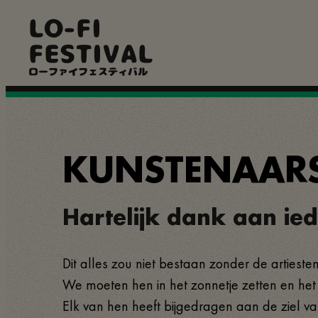
Overslaan
LO-FI
en
naar
FESTIVAL
de
inhoud
ローファイフェスティバル
gaan
KUNSTENAAR
Hartelijk dank aan ied
Dit alles zou niet bestaan zonder de artiest
We moeten hen in het zonnetje zetten en het 
Elk van hen heeft bijgedragen aan de ziel va