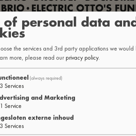
 BRIO
ELECTRIC OTTO'S FU
•
OR BOHE
EROZILLA
ESTIMA
•
•
 of personal data an
S
FLOBAMA
FLORA
FLORID
•
•
•
kies
CI
FUCHI
G2D
GAKI
GLO
•
•
•
•
oose the services and 3rd party applications we would l
ING SUMWHERE
GORDO WA
•
earn more, please read our
privacy policy
.
AZY YEAR
HEATHER GREY
H
•
•
U
HORIZON TERMINAL
HO
•
•
(always required)
unctioneel
E FLOTTANTE
ILLITERATE
ILL
3
Services
•
•
USY
JACUZZI JEFFERSON
JA
•
•
dvertising and Marketing
1
Service
YGOOD
JOSH GRANT
JØSS
•
•
R3
KING CHINO
KING I DI
•
•
ngesloten externe inhoud
3
Services
YLE J-E
LA VIYA REAL
LACR
•
•