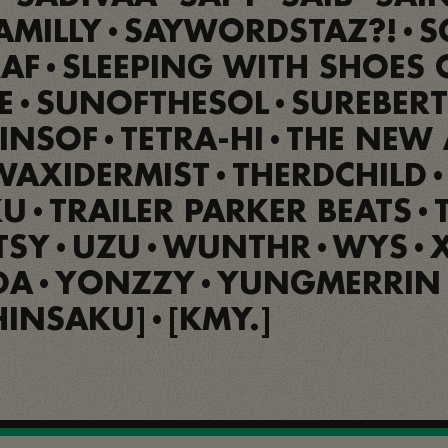
AMILLY
SAYWORDSTAZ?!
S
•
•
AF
SLEEPING WITH SHOES
•
E
SUNOFTHESOL
SUREBERT
•
•
INSOF
TETRA-HI
THE NEW 
•
•
WAXIDERMIST
THERDCHILD
•
•
KU
TRAILER PARKER BEATS
•
•
TSY
UZU
WUNTHR
WYS
•
•
•
•
DA
YONZZY
YUNGMERRIN
•
•
HINSAKU]
[KMY.]
•