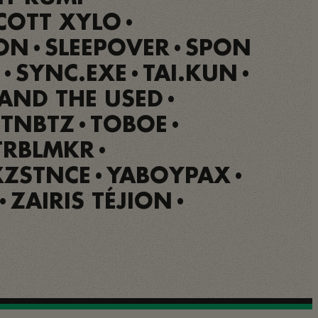
COTT XYLO
•
 ON
SLEEPOVER
SPON
•
•
SYNC.EXE
TAI.KUN
•
•
•
AND THE USED
•
TNBTZ
TOBOE
•
•
TRBLMKR
•
XZSTNCE
YABOYPAX
•
•
ZAIRIS TÉJION
•
•