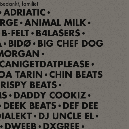
 Bedankt, familie!
ADRIATIC
•
•
ARGE
ANIMAL MILK
•
•
B-FELT
B4LASERS
•
•
•
A
BIDØ
BIG CHEF DOG
•
•
MORGAN
•
CANIGETDATPLEASE
•
OA TARIN
CHIN BEATS
•
RISPY BEATS
•
MS
DADDY COOKIZ
•
•
DEEK BEATS
DEF DEE
•
•
DIALEKT
DJ UNCLE EL
•
•
DWEEB
DXGREE
•
•
•