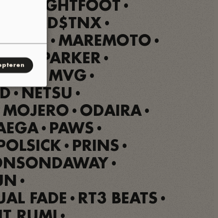
LEN
LIGHTFOOT
•
•
N
LORD$TNX
•
•
CKSON
MAREMOTO
•
•
MILES PARKER
•
epteren
ANGO
MVG
•
•
AD
NETSU
•
•
 MOJERO
ODAIRA
•
•
AEGA
PAWS
•
•
POLSICK
PRINS
•
•
ONSONDAWAY
•
UN
•
UAL FADE
RT3 BEATS
•
•
NT RUMI
•