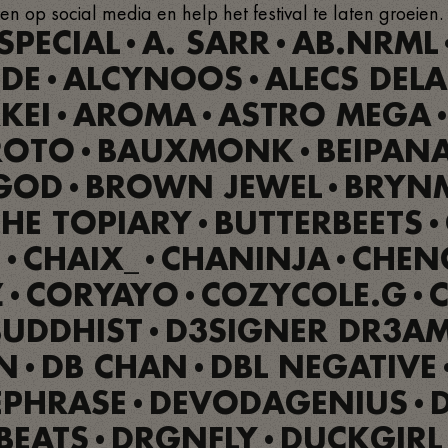
en op social media en help het festival te laten groeien.
SPECIAL
A. SARR
AB.NRML
•
•
DE
ALCYNOOS
ALECS DEL
•
•
KEI
AROMA
ASTRO MEGA
•
•
ROTO
BAUXMONK
BEIPAN
•
•
GOD
BROWN JEWEL
BRYN
•
•
HE TOPIARY
BUTTERBEETS
•
•
E
CHAIX_
CHANINJA
CHEN
•
•
•
Z
CORYAYO
COZYCOLE.G
C
•
•
•
BUDDHIST
D3SIGNER DR3A
•
N
DB CHAN
DBL NEGATIVE
•
•
EPHRASE
DEVODAGENIUS
•
•
EATS
DRGNFLY
DUCKGIRL
•
•