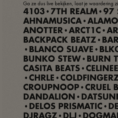
Ga ze dus live bekijken, laat je waardering zi
4103
7TH REALM
97 
•
•
AHNAMUSICA
ALAMO
•
ANOTTER
ARCT1C
AR
•
•
BACKPACK BEATZ
BA
•
BLANCO SUAVE
BLK
•
•
BUNKO STEW
BURN T
•
CASITA BEATS
CELINE
•
CHRLE
COLDFINGER
•
•
CROUPNOOP
CRUEL 
•
DANDALION
DATSUN
•
DELOS PRISMATIC
D
•
•
DJRAGZ
DLJ
DOGMAB
•
•