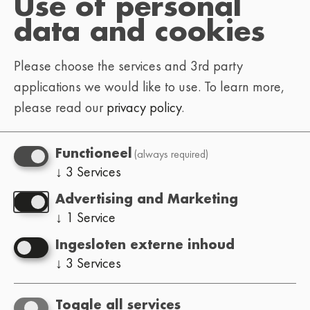
Use of personal
gepubliceerd (teksten, afbeeldingen, visuals,
data and cookies
posters, logo's, programma-informatie,
multimedia-inhoud, enz.) wordt beschermd door
Please choose the services and 3rd party
het auteursrecht. Elke reproductie, distributie,
applications we would like to use.
To learn more,
wijziging of gebruik, zelfs gedeeltelijk, zonder
please read our
privacy policy
.
voorafgaande schriftelijke toestemming van de
vereniging Lo-Fi Festival is ten strengste verboden.
(always required)
Functioneel
↓
3
Services
Gegevensbescherming
Deze website is een informatieve website. De
Advertising and Marketing
↓
1
Service
website kan informatie bevatten over de
geprogrammeerde artiesten, waaronder hun
Ingesloten externe inhoud
namen en links naar hun sociale media-accounts
↓
3
Services
(Instagram, muziekplatforms, enz.), die door de
artiesten zelf zijn verstrekt of openbaar
Toggle all services