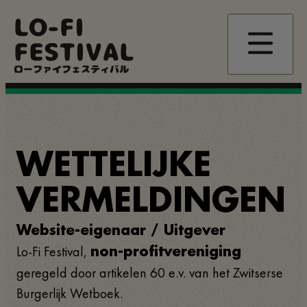
Overslaan
LO-FI
en
naar
FESTIVAL
de
inhoud
ローファイフェスティバル
gaan
WETTELIJKE
VERMELDINGEN
Website-eigenaar / Uitgever
Lo-Fi Festival,
non-profitvereniging
geregeld door artikelen 60 e.v. van het Zwitserse
Burgerlijk Wetboek.