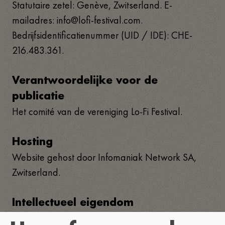
Statutaire zetel: Genève, Zwitserland. E-
mailadres: info@lofi-festival.com.
Bedrijfsidentificatienummer (UID / IDE): CHE-
216.483.361.
Verantwoordelijke voor de
publicatie
Het comité van de vereniging Lo-Fi Festival.
Hosting
Website gehost door Infomaniak Network SA,
Zwitserland.
Intellectueel eigendom
Alle inhoud die op deze website wordt