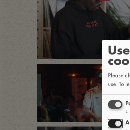
Use
coo
Please ch
use.
To l
F
↓
A
↓