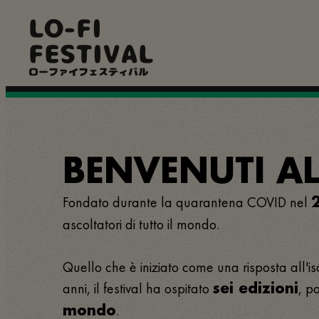
Salta
LO-FI
al
contenuto
FESTIVAL
principale
ローファイフェスティバル
BENVENUTI AL 
Fondato durante la quarantena COVID nel
ascoltatori di tutto il mondo.
Quello che è iniziato come una risposta all'is
anni, il festival ha ospitato
, p
sei edizioni
.
mondo