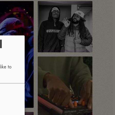
d
ike to