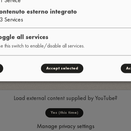
ontenuto esterno integrato
3
Services
oggle all services
e this switch to enable/disable all services.
Accept selected
Ac
ione
Load external content supplied by
YouTube
?
Yes (this time)
Manage privacy settings