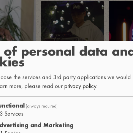
 of personal data an
kies
oose the services and 3rd party applications we would l
earn more, please read our
privacy policy
.
(always required)
unctional
3
Services
dvertising and Marketing
1
Service