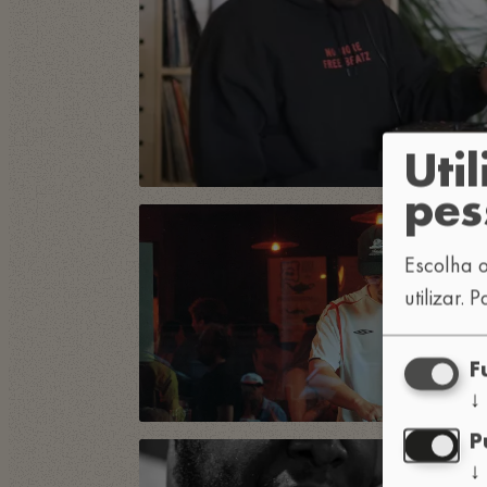
Uti
pes
Escolha o
utilizar.
P
F
↓
P
↓