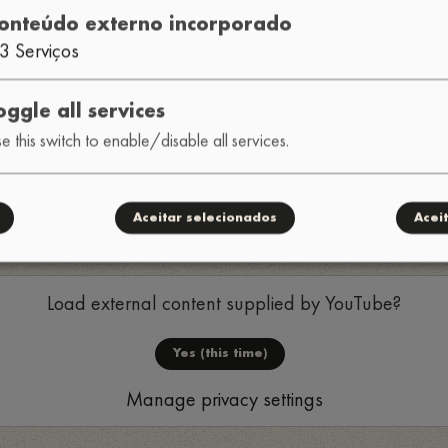
onteúdo externo incorporado
3
Serviços
oggle all services
e this switch to enable/disable all services.
o
Aceitar selecionados
Acei
Load external content supplied by
YouTube
?
Yes (this time)
Manage privacy settings