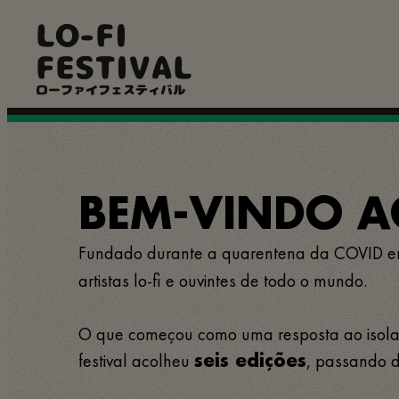
Passar
LO-FI
para
o
FESTIVAL
conteúdo
principal
ローファイフェスティバル
BEM-VINDO AO
Fundado durante a quarentena da COVID 
artistas lo-fi e ouvintes de todo o mundo.
O que começou como uma resposta ao isolame
festival acolheu
, passando d
seis edições