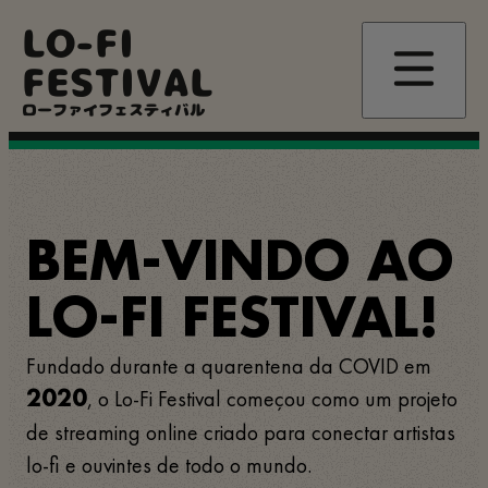
Passar
LO-FI
para
o
FESTIVAL
conteúdo
principal
ローファイフェスティバル
BEM-VINDO AO
LO-FI FESTIVAL!
Fundado durante a quarentena da COVID em
, o Lo-Fi Festival começou como um projeto
2020
de streaming online criado para conectar artistas
lo-fi e ouvintes de todo o mundo.