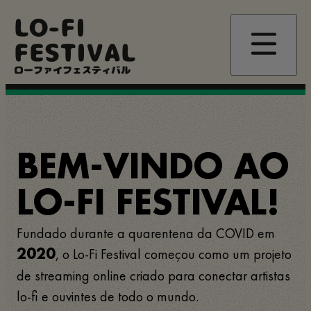
Pular
LO-FI
para
o
FESTIVAL
conteúdo
principal
ローファイフェスティバル
BEM-VINDO AO
LO-FI FESTIVAL!
Fundado durante a quarentena da COVID em
, o Lo-Fi Festival começou como um projeto
2020
de streaming online criado para conectar artistas
lo-fi e ouvintes de todo o mundo.