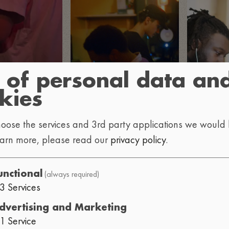
 of personal data an
kies
oose the services and 3rd party applications we would l
earn more, please read our
privacy policy
.
(always required)
unctional
3
Services
dvertising and Marketing
1
Service