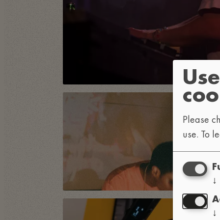
Use
coo
Please ch
use.
To l
F
↓
A
↓