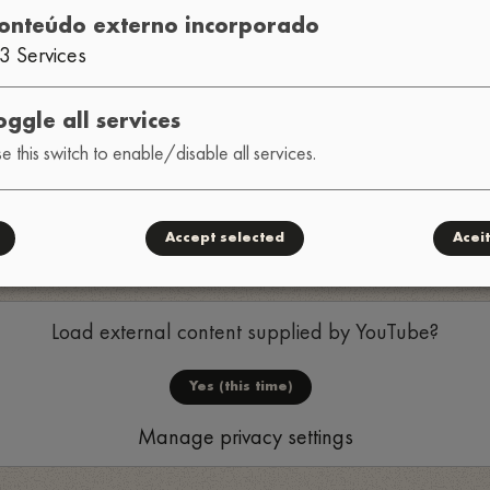
onteúdo externo incorporado
3
Services
oggle all services
e this switch to enable/disable all services.
o
Accept selected
Acei
Load external content supplied by
YouTube
?
Yes (this time)
Manage privacy settings