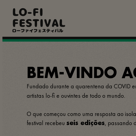
Pular
LO-FI
para
o
FESTIVAL
conteúdo
principal
ローファイフェスティバル
BEM-VINDO AO
Fundado durante a quarentena da COVID 
artistas lo-fi e ouvintes de todo o mundo.
O que começou como uma resposta ao isolame
festival recebeu
, passando d
seis edições