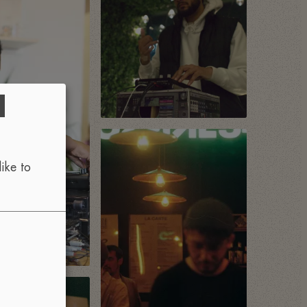
d
ike to