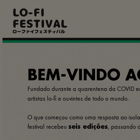
Pular
LO-FI
para
o
FESTIVAL
conteúdo
principal
ローファイフェスティバル
BEM-VINDO AO
Fundado durante a quarentena da COVID 
artistas lo-fi e ouvintes de todo o mundo.
O que começou como uma resposta ao isolame
festival recebeu
, passando d
seis edições