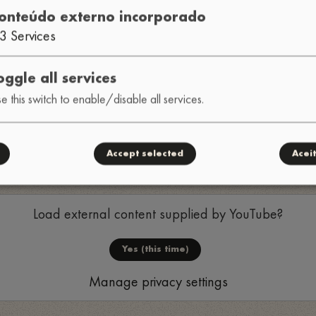
onteúdo externo incorporado
3
Services
oggle all services
e this switch to enable/disable all services.
o
Accept selected
Acei
Load external content supplied by
YouTube
?
Yes (this time)
Manage privacy settings