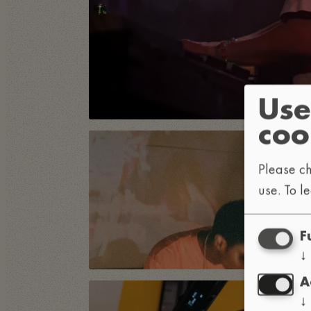
Use
coo
Please ch
use.
To l
F
↓
A
↓