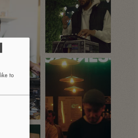
d
ike to