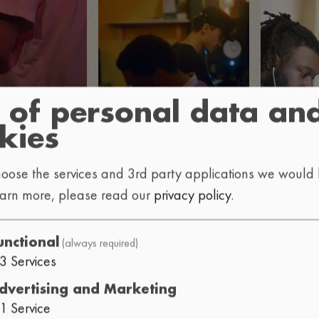
 of personal data an
kies
oose the services and 3rd party applications we would l
earn more, please read our
privacy policy
.
(always required)
unctional
3
Services
dvertising and Marketing
1
Service