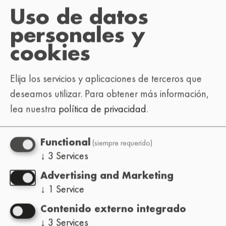
Uso de datos
Para que podamos responderte más rápido,
personales y
dinos cuál es el motivo de tu consulta:
cookies
: entradas,
Elija los servicios y aplicaciones de terceros que
Asistente al festival
horarios, información sobre el lugar,
deseamos utilizar.
Para obtener más información,
preguntas generales
lea nuestra
política de privacidad
.
: cómo
Organizador de eventos
organizar el Lo-Fi Festival en tu ciudad
(siempre requerido)
Functional
(cómo funciona, requisitos, etc.)
↓
3
Services
: inscripciones, cartel,
Artista
Advertising and Marketing
consultas sobre reservas.
↓
1
Service
Prensa/medios de
Contenido externo integrado
: entrevistas,
comunicación
↓
3
Services