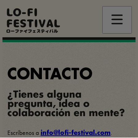
Pasar
LO-FI
al
contenido
FESTIVAL
principal
ローファイフェスティバル
CONTACTO
¿Tienes alguna
pregunta, idea o
colaboración en mente?
Escríbenos a
.
info@lofi-festival.com