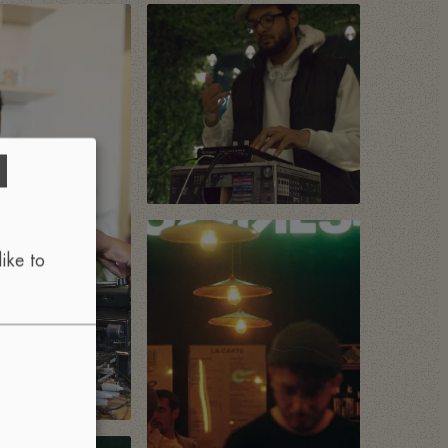
d
ike to