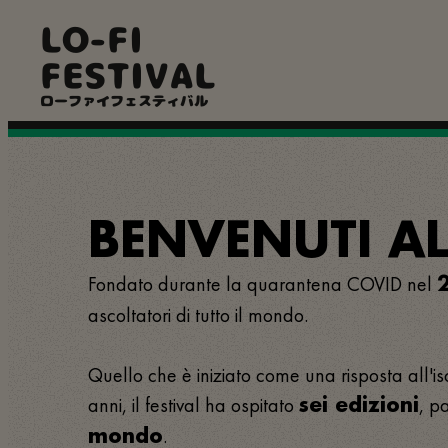
Salta
LO-FI
al
contenuto
FESTIVAL
principale
ローファイフェスティバル
BENVENUTI AL 
Fondato durante la quarantena COVID nel
ascoltatori di tutto il mondo.
Quello che è iniziato come una risposta all'is
anni, il festival ha ospitato
, p
sei edizioni
.
mondo