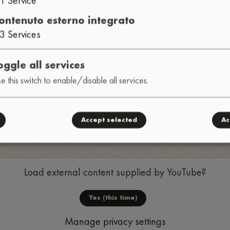
ontenuto esterno integrato
3
Services
oggle all services
e this switch to enable/disable all services.
Accept selected
Ac
ione
Load external content supplied by
YouTube
?
Yes (this time)
Manage privacy settings