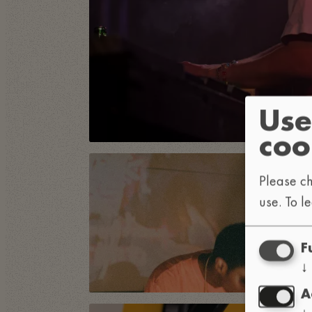
Use
coo
Please ch
use.
To l
F
↓
A
↓