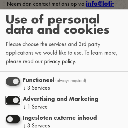
Neem dan contact met ons op via
info@lofi-
.
festival.com
Use of personal
data and cookies
Om ons te helpen je sneller te antwoorden, laat
ons weten waarover je contact opneemt:
Please choose the services and 3rd party
applications we would like to use.
To learn more,
please read our
privacy policy
.
: tickets,
Festivalbezoeker
programma, locatie-informatie, algemene
vragen
(always required)
Functioneel
: het Lo-Fi
↓
3
Services
Evenementorganisator
Festival organiseren in jouw stad (hoe het
Advertising and Marketing
werkt, vereisten, enz.)
↓
1
Service
: inzendingen, line-up,
Artiest
Ingesloten externe inhoud
boekingsaanvragen
↓
3
Services