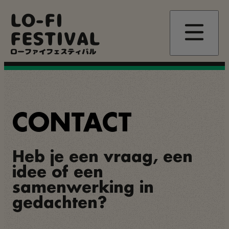
Overslaan
LO-FI
en
naar
FESTIVAL
de
inhoud
ローファイフェスティバル
gaan
CONTACT
Heb je een vraag, een
idee of een
samenwerking in
gedachten?