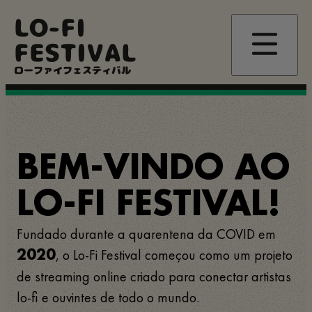
Passar
LO-FI
para
o
FESTIVAL
conteúdo
principal
ローファイフェスティバル
BEM-VINDO AO
LO-FI FESTIVAL!
Fundado durante a quarentena da COVID em
, o Lo-Fi Festival começou como um projeto
2020
de streaming online criado para conectar artistas
lo-fi e ouvintes de todo o mundo.