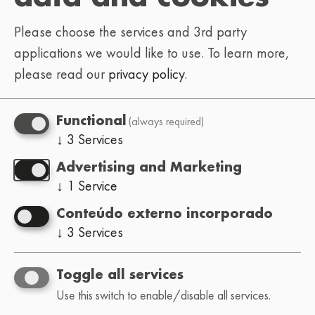
estritamente proibida qualquer reprodução,
Please choose the services and 3rd party
distribuição, modificação ou uso, mesmo que
applications we would like to use.
To learn more,
parcial, sem a prévia autorização por escrito da
please read our
privacy policy
.
associação Lo-Fi Festival.
(always required)
Functional
Proteção de dados
↓
3
Services
Este site é um site informativo. Ele pode conter
informações relacionadas aos artistas
Advertising and Marketing
↓
1
Service
programados, incluindo seus nomes e links para
suas contas nas redes sociais (Instagram,
Conteúdo externo incorporado
plataformas de música, etc.), fornecidas pelos
↓
3
Services
próprios artistas ou disponíveis publicamente. O
site também coleta informações que você fornece
Toggle all services
voluntariamente através do formulário de contato
Use this switch to enable/disable all services.
(nome, endereço de e-mail, mensagem). Esses