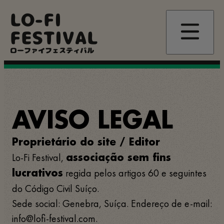
Pular
LO-FI
para
o
FESTIVAL
conteúdo
principal
ローファイフェスティバル
AVISO LEGAL
Proprietário do site / Editor
Lo-Fi Festival,
associação sem fins
regida pelos artigos 60 e seguintes
lucrativos
do Código Civil Suíço.
Sede social: Genebra, Suíça. Endereço de e-mail:
info@lofi-festival.com.