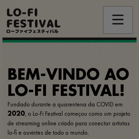
Pular
LO-FI
para
o
FESTIVAL
conteúdo
principal
ローファイフェスティバル
BEM-VINDO AO
LO-FI FESTIVAL!
Fundado durante a quarentena da COVID em
, o Lo-Fi Festival começou como um projeto
2020
de streaming online criado para conectar artistas
lo-fi e ouvintes de todo o mundo.