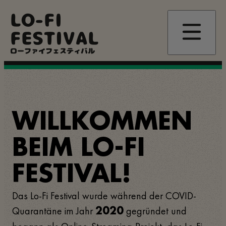
Direkt
LO-FI
zum
Inhalt
FESTIVAL
ローファイフェスティバル
WILLKOMMEN
BEIM LO-FI
FESTIVAL!
Das Lo-Fi Festival wurde während der COVID-
Quarantäne im Jahr
gegründet und
2020