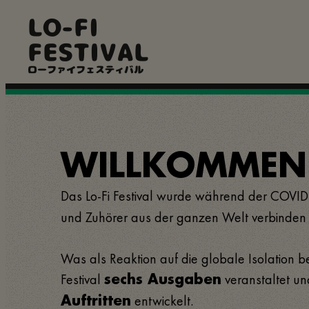
Direkt
LO-FI
zum
Inhalt
FESTIVAL
ローファイフェスティバル
WILLKOMMEN B
Das Lo-Fi Festival wurde während der COVI
und Zuhörer aus der ganzen Welt verbinden s
Was als Reaktion auf die globale Isolation beg
Festival
veranstaltet un
sechs Ausgaben
entwickelt.
Auftritten