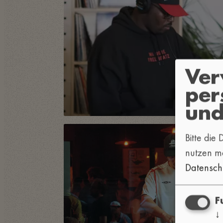
Ve
per
und
Bitte die
nutzen m
Datensch
F
↓