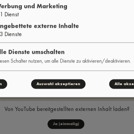
erbung und Marketing
1
Dienst
ingebettete externe Inhalte
3
Dienste
lle Dienste umschalten
esen Schalter nutzen, um alle Dienste zu aktivieren/deaktivieren.
gabe
n
Auswahl akzeptieren
Alle akze
Von
YouTube
bereitgestellten externen Inhalt laden?
Ja (einmalig)