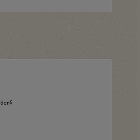
aden?