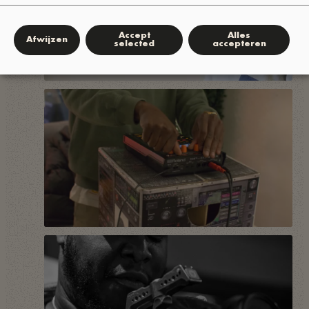
Accept
Alles
Afwijzen
selected
accepteren