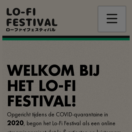
Overslaan
LO-FI
en
naar
FESTIVAL
de
inhoud
ローファイフェスティバル
gaan
WELKOM BIJ
HET LO-FI
FESTIVAL!
Opgericht tijdens de COVID-quarantaine in
, begon het Lo-Fi Festival als een online
2020