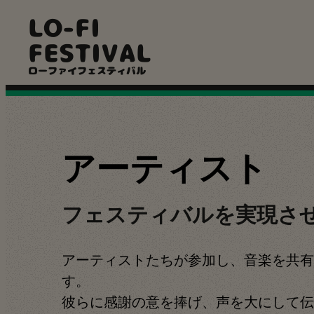
メ
LO-FI
イ
ン
FESTIVAL
コ
ローファイフェスティバル
ン
テ
ン
ツ
に
移
アーティスト
動
フェスティバルを実現さ
アーティストたちが参加し、音楽を共有
す。
彼らに感謝の意を捧げ、声を大にして伝