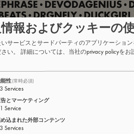
EPHRASE
DEVODAGENIUS
•
•
EATS
DRGNFLY
DUCKGIRL
•
•
 BRIO
ELECTRIC OTTO'S FU
人情報およびクッキーの
•
OR BOHE
EROZILLA
ESTIMA
•
•
たいサービスとサードパーティのアプリケーション
S
FLOBAMA
FLORA
FLORID
•
•
•
ださい。
詳細については、当社の
privacy policy
をお
CI
FUCHI
G2D
GAKI
GLO
•
•
•
•
ING SUMWHERE
GORDO WA
•
AZY YEAR
HEATHER GREY
H
•
•
(常時必須)
機能性
3
Services
U
HORIZON TERMINAL
HO
•
•
E FLOTTANTE
ILLITERATE
ILL
広告とマーケティング
•
•
1
Service
USY
JACUZZI JEFFERSON
JA
•
•
埋め込まれた外部コンテンツ
YGOOD
JOSH GRANT
JØSS
•
•
3
Services