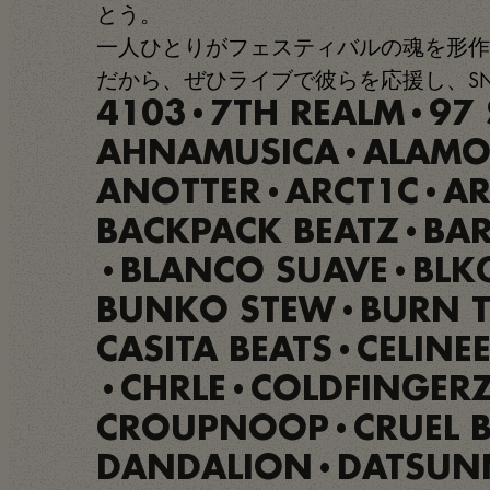
とう。
一人ひとりがフェスティバルの魂を形作
だから、ぜひライブで彼らを応援し、S
4103
7TH REALM
97 
•
•
AHNAMUSICA
ALAMO
•
ANOTTER
ARCT1C
AR
•
•
BACKPACK BEATZ
BA
•
BLANCO SUAVE
BLK
•
•
BUNKO STEW
BURN T
•
CASITA BEATS
CELINE
•
CHRLE
COLDFINGER
•
•
CROUPNOOP
CRUEL 
•
DANDALION
DATSUN
•