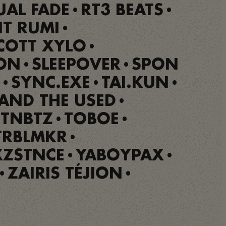
UAL FADE
RT3 BEATS
•
•
NT RUMI
•
COTT XYLO
•
 ON
SLEEPOVER
SPON
•
•
SYNC.EXE
TAI.KUN
•
•
•
AND THE USED
•
TNBTZ
TOBOE
•
•
TRBLMKR
•
XZSTNCE
YABOYPAX
•
•
ZAIRIS TÉJION
•
•