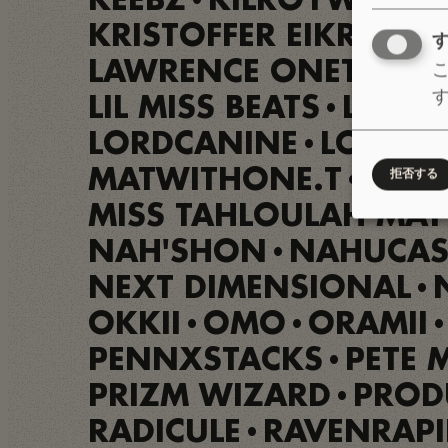
KEEBZ
KILROYWASH3
•
KRISTOFFER EIKREM
K
•
LAWRENCE ONETHREE
LIL MISS BEATS
LINEA
•
LORDCANINE
LOUNJI
•
MATWITHONE.T
MAY
拒否する
•
MISS TAHLOULAH MAY
NAH'SHON
NAHUCAS
•
NEXT DIMENSIONAL
•
OKKII
OMO
ORAMII
•
•
•
PENNXSTACKS
PETE 
•
PRIZM WIZARD
PROD
•
RADICULE
RAVENRAPI
•