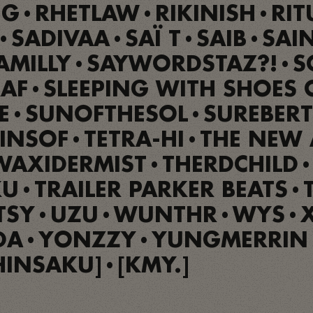
NG
RHETLAW
RIKINISH
RIT
•
•
•
SADIVAA
SAÏ T
SAIB
SAI
•
•
•
•
AMILLY
SAYWORDSTAZ?!
S
•
•
AF
SLEEPING WITH SHOES
•
E
SUNOFTHESOL
SUREBERT
•
•
INSOF
TETRA-HI
THE NEW 
•
•
WAXIDERMIST
THERDCHILD
•
•
KU
TRAILER PARKER BEATS
•
•
TSY
UZU
WUNTHR
WYS
•
•
•
•
DA
YONZZY
YUNGMERRIN
•
•
HINSAKU]
[KMY.]
•