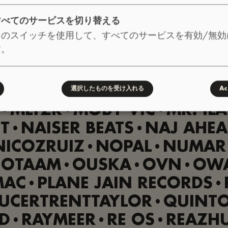
R3
KING CHINO
KING I DI
•
•
YLE J-E
LA VIYA REAL
LACR
•
•
すべてのサービスを切り替える
LDER
LEEMLIZZY
LIAM KIL
このスイッチを使用して、すべてのサービスを有効/無効
•
•
•
す。
 DE FUGA
LIONCLAD
LOMA
•
•
MAD SEEDLING
MANIC JA
•
•
AEWK
METIC
MILD MONK
選択したものを受け入れる
Ac
•
•
•
MLTZR
MOBY VIC
MR. IL
•
•
•
T
NAISER BEATS
NAJ AHE
•
•
NICOZRUIZ
NOPAL
NUMAR
•
•
OTAAM
OUSKA
OVN
OW
•
•
•
MAC
PLANE JAIN RECORDS
•
•
UCERTRENTTAYLOR
QUINT
•
D
RAYMEER
RE OS
REAZH
•
•
•