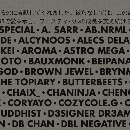
るのに貢献してくれました。彼らなしでは、この
NSで愛を示し、フェスティバルの成長を支え続け
SPECIAL
A. SARR
AB.NRML
•
•
DE
ALCYNOOS
ALECS DEL
•
•
KEI
AROMA
ASTRO MEGA
•
•
ROTO
BAUXMONK
BEIPAN
•
•
GOD
BROWN JEWEL
BRYN
•
•
HE TOPIARY
BUTTERBEETS
•
•
E
CHAIX_
CHANINJA
CHEN
•
•
•
Z
CORYAYO
COZYCOLE.G
C
•
•
•
BUDDHIST
D3SIGNER DR3A
•
N
DB CHAN
DBL NEGATIVE
•
•