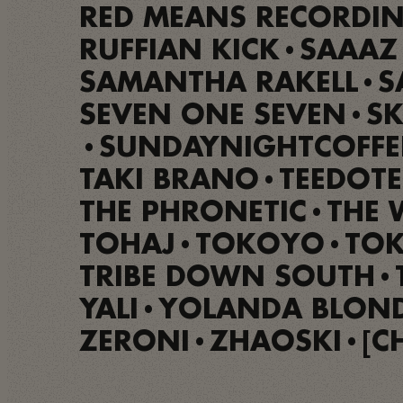
RED MEANS RECORDI
RUFFIAN KICK
SAAAZ
•
SAMANTHA RAKELL
S
•
SEVEN ONE SEVEN
SK
•
SUNDAYNIGHTCOFFE
•
TAKI BRANO
TEEDOTE
•
THE PHRONETIC
THE 
•
TOHAJ
TOKOYO
TO
•
•
TRIBE DOWN SOUTH
•
YALI
YOLANDA BLON
•
ZERONI
ZHAOSKI
[C
•
•