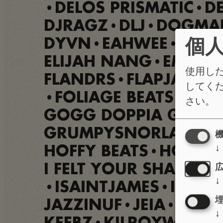
DELOS PRISMATIC
D
•
•
DJRAGZ
DLJ
DOGMAB
•
•
DYVN
EAHWEE
ELAN
個
•
•
ELIJAH NANG
EMPER
•
使用し
FLANDRS
FLAPJAQUE
•
してく
FOLIAGE BEATS
FRUC
•
•
さい。
GOGG DOPPIA G
GO
•
GRUMPYSNORLAX
H
•
↓
HOFFY BEATS
HONSH
•
I FELT YOUR SHAPE
IL
•
↓
ISAINTJAMES
I’M B
•
•
JAZZINUF
JEIA
JOLL
•
•
↓