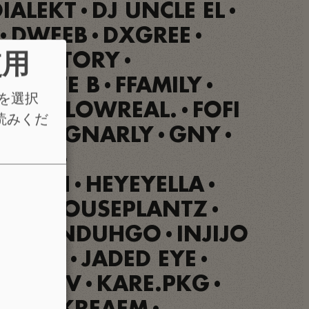
DIALEKT
DJ UNCLE EL
•
•
DWEEB
DXGREE
•
•
•
NK FACTORY
使用
•
TE
FATE B
FFAMILY
•
•
•
を選択
OMI
FLOWREAL.
FOFI
•
•
読みくだ
OMIÉ
GNARLY
GNY
•
•
•
SABI
•
EESUH
HEYEYELLA
•
•
UIS
HOUSEPLANTZ
•
•
IXIE
INDUHGO
INJIJO
•
•
DE WII
JADED EYE
•
•
E
K'LUV
KARE.PKG
•
•
•