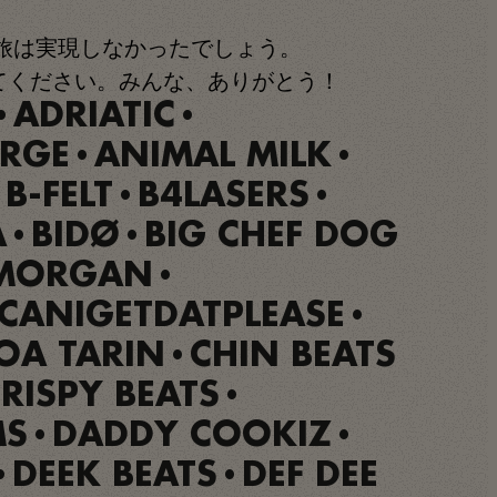
旅は実現しなかったでしょう。
てください。みんな、ありがとう！
ADRIATIC
•
•
ARGE
ANIMAL MILK
•
•
B-FELT
B4LASERS
•
•
•
A
BIDØ
BIG CHEF DOG
•
•
MORGAN
•
CANIGETDATPLEASE
•
OA TARIN
CHIN BEATS
•
RISPY BEATS
•
MS
DADDY COOKIZ
•
•
DEEK BEATS
DEF DEE
•
•