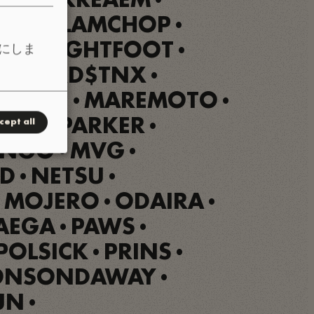
VINE
KREAEM
•
•
AMP
LAMCHOP
•
•
LEN
LIGHTFOOT
にしま
•
•
N
LORD$TNX
•
•
CKSON
MAREMOTO
•
•
MILES PARKER
cept all
•
ANGO
MVG
•
•
AD
NETSU
•
•
 MOJERO
ODAIRA
•
•
AEGA
PAWS
•
•
POLSICK
PRINS
•
•
ONSONDAWAY
•
UN
•