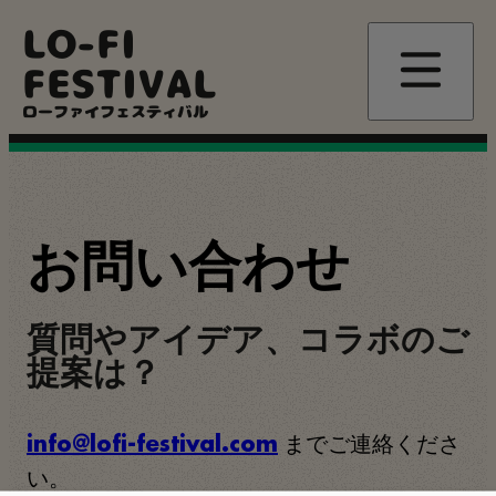
メ
LO-FI
イ
ン
FESTIVAL
コ
ローファイフェスティバル
ン
テ
ン
ツ
に
移
お問い合わせ
動
質問やアイデア、コラボのご
提案は？
までご連絡くださ
info@lofi-festival.com
い。