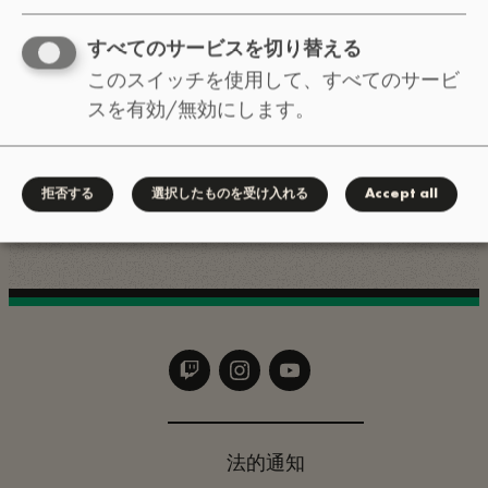
ー、プレスパス、プレスキット・情報
：翻訳の誤り・抜
ウェブサイト
すべてのサービスを切り替える
け、不具合、ご提案
このスイッチを使用して、すべてのサービ
スを有効/無効にします。
簡単な質問はInstagram DMまで :
.
@lofi_festival
拒否する
選択したものを受け入れる
Accept all
法的通知