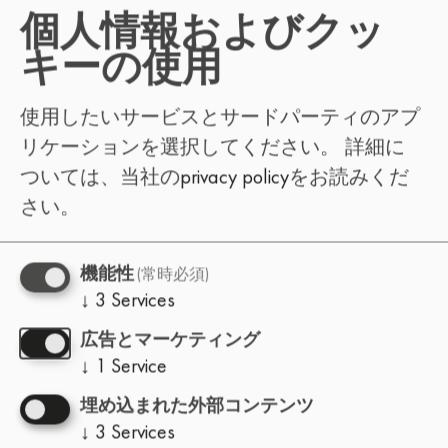
個人情報およびクッ
迅速な対応のため、お問い合わせ内容をお知
キーの使用
らせください：
使用したいサービスとサードパーティのアプ
リケーションを選択してください。
詳細に
：チケッ
フェスティバル参加者
ついては、当社の
privacy policy
をお読みくだ
ト、スケジュール、会場情報、一般的
さい。
な質問
：お住まいの都市
イベント主催者
でのLo-Fi Festival開催（運営方法、要件
(常時必須)
機能性
↓
3
Services
など）
：出演応募、ライン
アーティスト
広告とマーケティング
↓
1
Service
ナップ、ブッキングに関するお問い合
わせ
埋め込まれた外部コンテンツ
：インタビュ
プレス／メディア
↓
3
Services